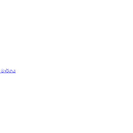
න මාර්ගය