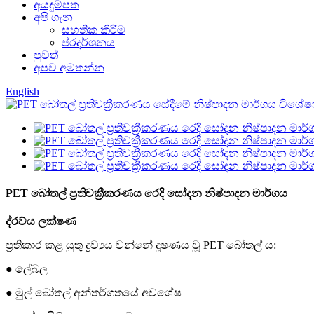
අයදුම්පත
අපි ගැන
සහතික කිරීම
ප්රදර්ශනය
පුවත්
අපව අමතන්න
English
PET බෝතල් ප්‍රතිචක්‍රීකරණය රෙදි සෝදන නිෂ්පාදන මාර්ගය
ද්රව්ය ලක්ෂණ
ප්‍රතිකාර කළ යුතු ද්‍රව්‍යය වන්නේ දූෂණය වූ PET බෝතල් ය:
● ලේබල
● මුල් බෝතල් අන්තර්ගතයේ අවශේෂ