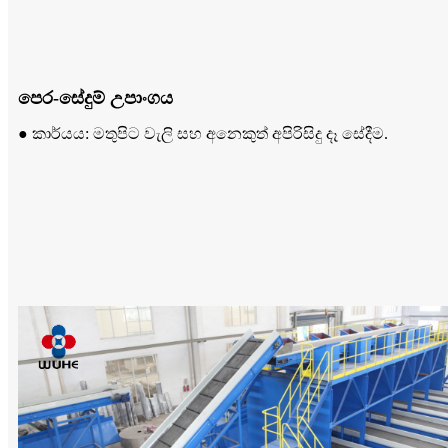
පෙර-සේදුම් උපාංගය
● කාර්යය: මතුපිට වැලි සහ අනෙකුත් අපිරිසිදු දෑ සේදීම.