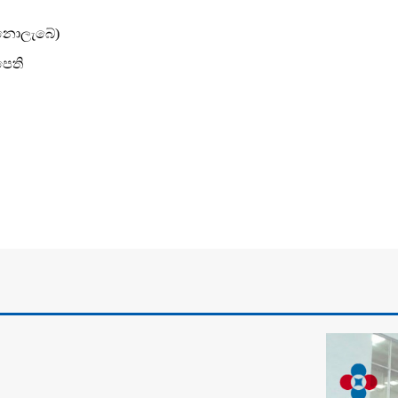
ු නොලැබේ)
පෙති