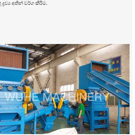
ව්‍ය අතින් වර්ග කිරීම.