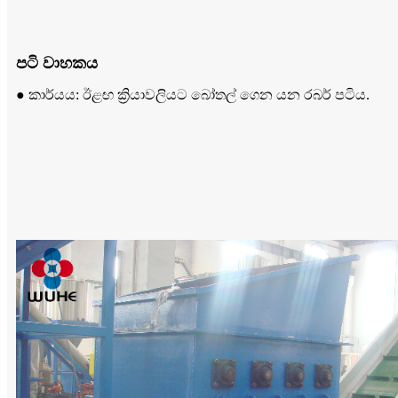
පටි වාහකය
● කාර්යය: ඊළඟ ක්‍රියාවලියට බෝතල් ගෙන යන රබර් පටිය.