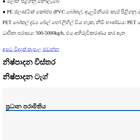
● ලෝහ පිළිගනු නොලැබේ
● PE ප්ලාස්ටික් කෝප්ප (PVC බෝතල්, ඇලුමිනියම් කැප් පිළිගන
PET බෝතල් ද්‍රව්‍ය බේල් හෝ ලිහිල් විය හැක, නිමි භාණ්ඩය: PET 
ධාරිතා පරාසය: 500-5000kg/h, එය අභිරුචිකරණය කර ඇත
අපට විද්‍යුත් තැපෑල එවන්න
නිෂ්පාදන විස්තර
නිෂ්පාදන ටැග්
ප්‍රධාන පරාමිතිය