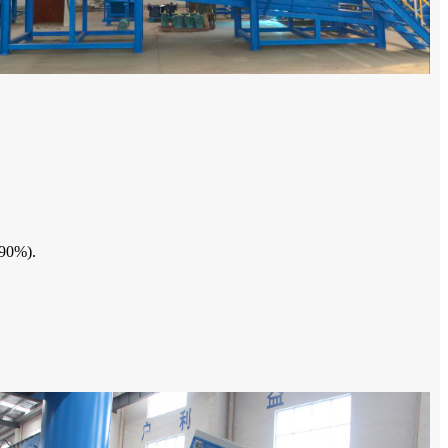
90%).