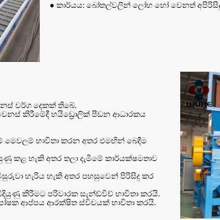
● කාර්යය: බෝතල්වලින් ලෝහ හෝ වෙනත් අපිරිසිදු ද්‍ර
ෙනස් වර්ග දෙකක් තිබේ.
නස් කිරීමේදී හයිඩ්‍රොලික් පීඩන ආධාරකය
පුම් මෙවලම් භාවිතා කරන අතර එමඟින් බෙදීම
ියුණු කළ හැකි අතර තලා දැමීමේ කාර්යක්ෂමතාව
ුවා හැරිය හැකි අතර පහසුවෙන් පිරිසිදු කර
ුණු කිරීමට පරිවාරක සැන්ඩ්විච් භාවිතා කරයි.
පෝෂක ආප්පය ආරක්ෂිත ස්විචයක් භාවිතා කරයි.