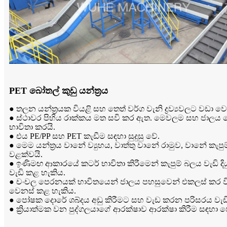
PET බෝතල් කුඩු යන්ත්‍රය
● තලන යන්ත්‍රයක වියළි සහ තෙත් වර්ග වැනි ද්‍රව්‍යවලට වඩා ව
● ස්ථාවර පිහිය රාක්කය මත සවි කර ඇත. මෙවලම සහ ජාලය වෙ
භාවිතා කරයි.
● එය PE/PP සහ PET කැඩීම සඳහා සුදුසු වේ.
● මෙම යන්ත්‍රය වානේ ව්‍යුහය, වාත්තු වානේ රාමුව, වානේ කැ
වළක්වයි.
● ඉණිමඟ ආකාරයේ කටර් භාවිතා කිරීමෙන් කැපුම් බලය වැඩි ද
වැඩි කළ හැකිය.
● චංචල පෙරනයක් භාවිතයෙන් ජාලය පහසුවෙන් එකලස් කර විසුර
වෙනස් කළ හැකිය.
● පෝෂක දොරේ ශබ්දය අඩු කිරීමට සහ වැඩ කරන පරිසරය වැඩිදිය
● ක්‍රියාත්මක වන පුද්ගලයාගේ ආරක්ෂාව ආරක්ෂා කිරීම සඳහා 