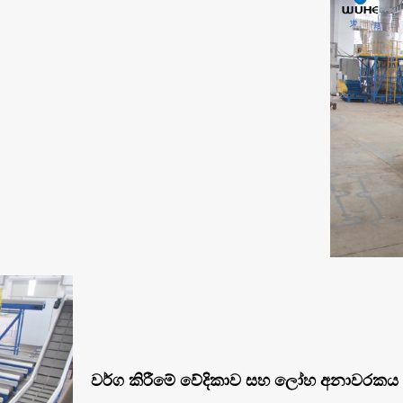
වර්ග කිරීමේ වේදිකාව සහ ලෝහ අනාවරකය