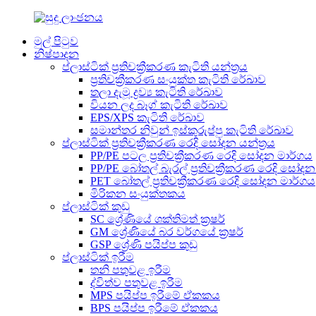
මුල් පිටුව
නිෂ්පාදන
ප්ලාස්ටික් ප්‍රතිචක්‍රීකරණ කැටිති යන්ත්‍රය
ප්‍රතිචක්‍රීකරණ සංයුක්ත කැටිති රේඛාව
තලා දැමූ ද්‍රව්‍ය කැටිති රේඛාව
වියන ලද බෑග් කැටිති රේඛාව
EPS/XPS කැටිති රේඛාව
සමාන්තර නිවුන් ඉස්කුරුප්පු කැටිති රේඛාව
ප්ලාස්ටික් ප්‍රතිචක්‍රීකරණ රෙදි සෝදන යන්ත්‍රය
PP/PE පටල ප්‍රතිචක්‍රීකරණ රෙදි සෝදන මාර්ගය
PP/PE බෝතල් බැරල් ප්‍රතිචක්‍රීකරණ රෙදි සෝද
PET බෝතල් ප්‍රතිචක්‍රීකරණ රෙදි සෝදන මාර්ගය
මිරිකන සංයුක්තකය
ප්ලාස්ටික් කුඩු
SC ශ්‍රේණියේ ශක්තිමත් ක්‍රෂර්
GM ශ්‍රේණියේ බර වර්ගයේ ක්‍රෂර්
GSP ශ්‍රේණි පයිප්ප කුඩු
ප්ලාස්ටික් ඉරීම
තනි පතුවළ ඉරීම
ද්විත්ව පතුවළ ඉරීම
MPS පයිප්ප ඉරීමේ ඒකකය
BPS පයිප්ප ඉරීමේ ඒකකය