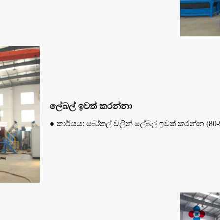
ලේබල් ඉවත් කරන්නා
● කාර්යය: බෝතල් වලින් ලේබල් ඉවත් කරන්න (80-