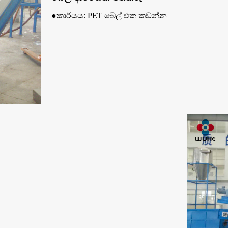
●කාර්යය: PET බේල් එක කඩන්න