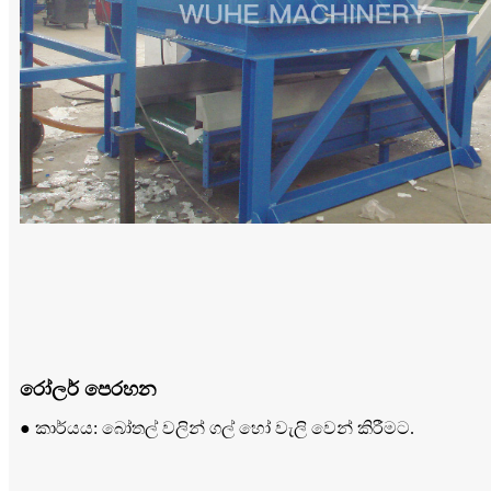
රෝලර් පෙරහන
● කාර්යය: බෝතල් වලින් ගල් හෝ වැලි වෙන් කිරීමට.