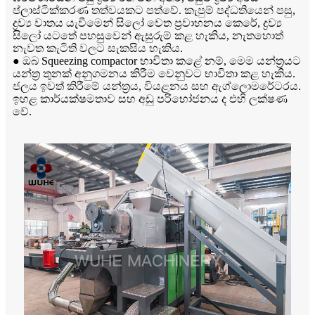
ප්ලාස්ටික්කරණ තත්වයකට පත්වේ. කැපුම් පද්ධතියෙන් පසු,
ද්‍රව්‍ය වාතය යැවීමෙන් සිලෝ වෙත ප්‍රවාහනය කෙරේ, ද්‍රව්‍ය
සිලෝ යටතේ පහසුවෙන් ඇසුරුම් කළ හැකිය, නැතහොත්
නැවත කැටිති වලට සැකසිය හැකිය.
● ඔබ Squeezing compactor භාවිතා කළේ නම්, මෙම යන්ත්‍රයට
යන්ත්‍ර තුනක් අනුගමනය කිරීම වෙනුවට භාවිතා කළ හැකිය.
ජලය ඉවත් කිරීමේ යන්ත්‍රය, වියළනය සහ ඇග්ලොමරේටරය.
ඉහළ කාර්යක්ෂමතාව සහ අඩු පරිභෝජනය ද එහි ලක්ෂණ
වේ.