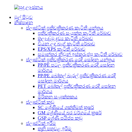
මුල් පිටුව
නිෂ්පාදන
ප්ලාස්ටික් ප්‍රතිචක්‍රීකරණ කැටිති යන්ත්‍රය
ප්‍රතිචක්‍රීකරණ සංයුක්ත කැටිති රේඛාව
තලා දැමූ ද්‍රව්‍ය කැටිති රේඛාව
වියන ලද බෑග් කැටිති රේඛාව
EPS/XPS කැටිති රේඛාව
සමාන්තර නිවුන් ඉස්කුරුප්පු කැටිති රේඛාව
ප්ලාස්ටික් ප්‍රතිචක්‍රීකරණ රෙදි සෝදන යන්ත්‍රය
PP/PE පටල ප්‍රතිචක්‍රීකරණ රෙදි සෝදන
මාර්ගය
PP/PE බෝතල් බැරල් ප්‍රතිචක්‍රීකරණ රෙදි
සෝදන මාර්ගය
PET බෝතල් ප්‍රතිචක්‍රීකරණ රෙදි සෝදන
මාර්ගය
මිරිකන සංයුක්තකය
ප්ලාස්ටික් කුඩු
SC ශ්‍රේණියේ ශක්තිමත් ක්‍රෂර්
GM ශ්‍රේණියේ බර වර්ගයේ ක්‍රෂර්
GSP ශ්‍රේණි පයිප්ප කුඩු
ප්ලාස්ටික් ඉරීම
තනි පතුවළ ඉරීම