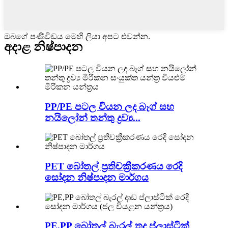
ඔබගේ පණිවිඩය මෙහි ලියා අපට එවන්න.
අදාළ නිෂ්පාදන
PP/PE පටල වියන ලද බෑග් සහ
නයිලෝන් තන්තු ද්‍රව්‍ය...
PET බෝතල් ප්‍රතිචක්‍රීකරණය රෙදි
සෝදන නිෂ්පාදන මාර්ගය
PE,PP බෝතල් බැරල් තද ප්ලාස්ටික්