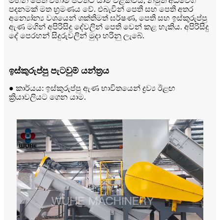
මඟින් පෙති වහාම පිටතට යාම වළක්වයි, නමුත් අධිවේගී
පදනමක් මත භ්‍රමණය වේ. එබැවින් පෙති සහ පෙති අතර
අන්‍යෝන්‍ය වශයෙන් ශක්තිමත් ඝර්ෂණ, පෙති සහ ඉස්කුරුප්පු
ඇණ මගින් අපිරිසිදු දේවලින් පෙති වෙන් කළ හැකිය. අපිරිසිදු
දේ පෙරහන් සිදුරුවලින් මුදා හරිනු ලැබේ.
ඉස්කුරුප්පු පැටවුම් යන්ත්‍රය
● කාර්යය: ඉස්කුරුප්පු ඇණ භාවිතයෙන් ද්‍රව්‍ය ඊළඟ
ක්‍රියාවලියට ගෙන යාම.