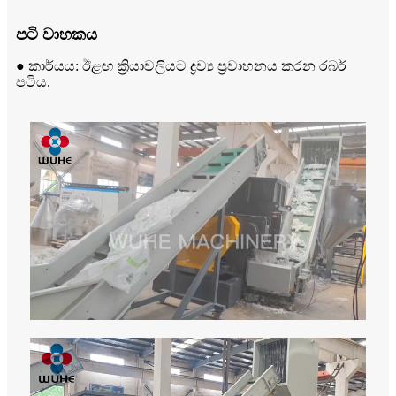
පටි වාහකය
● කාර්යය: ඊළඟ ක්‍රියාවලියට ද්‍රව්‍ය ප්‍රවාහනය කරන රබර්
පටිය.