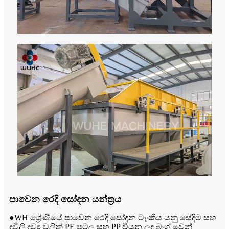
පාවෙන රෙදි සෝදන යන්ත්‍රය
●WH ශ්‍රේණියේ පාවෙන රෙදි සෝදන ටැංකිය යනු සේදීම සහ
දූවිලි ද්‍රව්‍ය වලින් PE පටල සහ PP වියන ලද බෑග් වෙන්