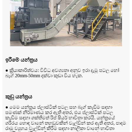
ඉරීමේ යන්ත්‍රය
● ක්‍රියාකාරිත්වය: විවිධ අවශ්‍යතා අනුව ඉරා දැමූ පටල හෝ
බෑග් 20mm-50mm දක්වා කුඩා විය හැක.
කුඩු යන්ත්‍රය
● මෙම යන්ත්‍රය ප්ලාස්ටික් පටල සහ බෑග් කැඩීම සඳහා
පමණක් නිර්මාණය කර ඇති අතර, එය ප්ලාස්ටික් පටල
කැඩීම සඳහා ශක්තිමත් රිප් ෂියර් භාවිතා කරයි. යන්ත්‍රයේ
ශරීරය හොඳ වානේ තහඩුවකින් වෑල්ඩින් කර ඇති අතර, පාදම
රාමු ව්‍යුහය වෑල්ඩින් කිරීම සඳහා නාලිකා වානේ භාවිතා