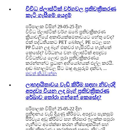
විවිධ ප්ලාස්ටික් වර්ගවල ප්‍රතිචක්‍රීකරණ
කැටි ගැසීමේ යෙදුම්
පරිපාලක විසින් 29-05-25 දින
විවිධ ප්ලාස්ටික් වර්ග ඔබේ ප්‍රතිචක්‍රීකරණ
ක්‍රියාවලියේ අකාර්යක්ෂමතාවයට හේතු වේද?
එක් පද්ධතියකට PET බෝතල්, PE පටල සහ
PP වියන ලද බෑග් එකවර හැසිරවිය හැක්කේ
කෙසේද? වර්ධනය වන ප්ලාස්ටික් අපද්‍රව්‍ය
විවිධත්වය ලොව පුරා ප්‍රතිචක්‍රීකරණය
කරන්නන්ට ප්‍රධාන අභියෝගයක් එල්ල කරයි.
දෘඩ බහාලුම්වල සිට මෘදු ඇසුරුම් දක්වා, ...
තවත් කියවන්න
ලාභදායිතාවය වැඩි කිරීම සඳහා නිවැරදි
අපද්‍රව්‍ය වියන ලද බෑග් ප්‍රතිචක්‍රීකරණ
රේඛාව තෝරා ගන්නේ කෙසේද?
පරිපාලක විසින් 25-05-22 දින
ප්‍රතිදානය වැඩි දියුණු කිරීමට, අපද්‍රව්‍ය සැකසුම්
පිරිවැය අඩු කිරීමට සහ තිරසාර ඉලක්ක සපුරා
ගැනීමට අපේක්ෂා කරන නිෂ්පාදකයින් සහ
ප්‍රතිචක්‍රීකරණය කරන්නන් සඳහා, නිවැරදි