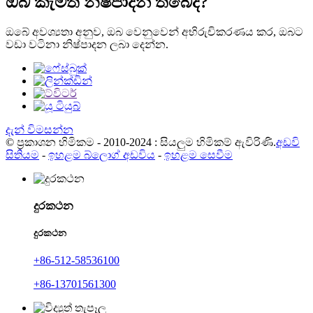
ඔබ කැමති නිෂ්පාදන තිබේද?
ඔබේ අවශ්‍යතා අනුව, ඔබ වෙනුවෙන් අභිරුචිකරණය කර, ඔබට
වඩා වටිනා නිෂ්පාදන ලබා දෙන්න.
දැන් විමසන්න
© ප්‍රකාශන හිමිකම - 2010-2024 : සියලුම හිමිකම් ඇවිරිණි.
අඩවි
සිතියම
-
ඉහළම බ්ලොග් අඩවිය
-
ඉහළම සෙවීම
දුරකථන
දුරකථන
+86-512-58536100
+86-13701561300