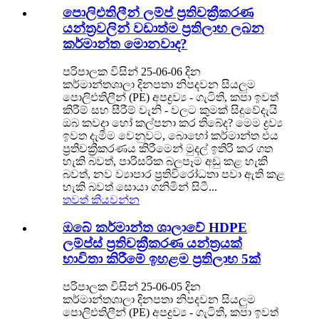
පොලිඑතිලීන් ලම්ප් ප්‍රතිචක්‍රීකරණ
යන්ත්‍රවලින් වඩාත්ම ප්‍රතිලාභ ලබන
කර්මාන්ත මොනවාද?
පරිපාලක විසින් 25-06-06 දින
කර්මාන්තශාලා දිනපතා නිපදවන සියලුම
පොලිඑතිලීන් (PE) අපද්‍රව්‍ය - ගැටිති, කපා ඉවත්
කිරීම් සහ සීරීම් වැනි - වලට කුමක් සිදුවේදැයි
ඔබ කවදා හෝ කල්පනා කර තිබේද? මෙම ද්‍රව්‍ය
ඉවත දැමීම වෙනුවට, බොහෝ කර්මාන්ත එය
ප්‍රතිචක්‍රීකරණය කිරීමෙන් මුදල් ඉතිරි කර ගත
හැකි බවත්, පාරිසරික බලපෑම අඩු කළ හැකි
බවත්, නව ව්‍යාපාර ප්‍රතිවිරෝධතා පවා ඇති කළ
හැකි බවත් සොයා ගනිමින් සිටී...
තවත් කියවන්න
ඔබේ කර්මාන්ත ශාලාවේ HDPE
ලම්ප්ස් ප්‍රතිචක්‍රීකරණ යන්ත්‍රයක්
භාවිතා කිරීමේ ඉහළම ප්‍රතිලාභ 5ක්
පරිපාලක විසින් 25-06-05 දින
කර්මාන්තශාලා දිනපතා නිපදවන සියලුම
පොලිඑතිලීන් (PE) අපද්‍රව්‍ය - ගැටිති, කපා ඉවත්