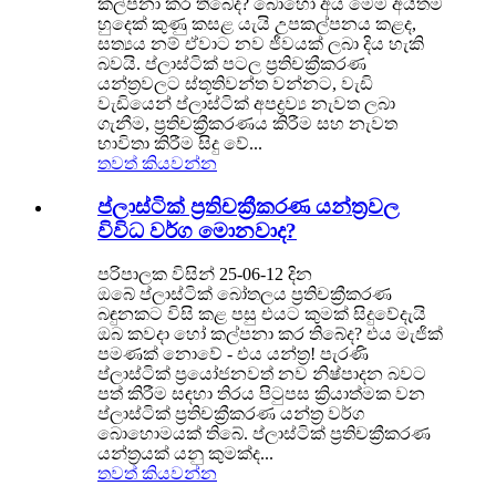
කල්පනා කර තිබේද? බොහෝ අය මෙම අයිතම
හුදෙක් කුණු කසළ යැයි උපකල්පනය කළද,
සත්‍යය නම් ඒවාට නව ජීවයක් ලබා දිය හැකි
බවයි. ප්ලාස්ටික් පටල ප්‍රතිචක්‍රීකරණ
යන්ත්‍රවලට ස්තූතිවන්ත වන්නට, වැඩි
වැඩියෙන් ප්ලාස්ටික් අපද්‍රව්‍ය නැවත ලබා
ගැනීම, ප්‍රතිචක්‍රීකරණය කිරීම සහ නැවත
භාවිතා කිරීම සිදු වේ...
තවත් කියවන්න
ප්ලාස්ටික් ප්‍රතිචක්‍රීකරණ යන්ත්‍රවල
විවිධ වර්ග මොනවාද?
පරිපාලක විසින් 25-06-12 දින
ඔබේ ප්ලාස්ටික් බෝතලය ප්‍රතිචක්‍රීකරණ
බඳුනකට විසි කළ පසු එයට කුමක් සිදුවේදැයි
ඔබ කවදා හෝ කල්පනා කර තිබේද? එය මැජික්
පමණක් නොවේ - එය යන්ත්‍ර! පැරණි
ප්ලාස්ටික් ප්‍රයෝජනවත් නව නිෂ්පාදන බවට
පත් කිරීම සඳහා තිරය පිටුපස ක්‍රියාත්මක වන
ප්ලාස්ටික් ප්‍රතිචක්‍රීකරණ යන්ත්‍ර වර්ග
බොහොමයක් තිබේ. ප්ලාස්ටික් ප්‍රතිචක්‍රීකරණ
යන්ත්‍රයක් යනු කුමක්ද...
තවත් කියවන්න