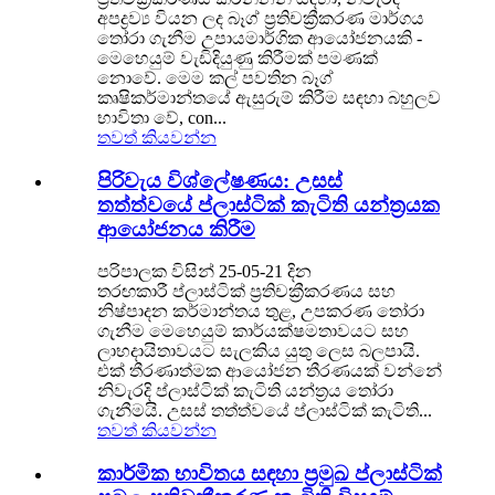
අපද්‍රව්‍ය වියන ලද බෑග් ප්‍රතිචක්‍රීකරණ මාර්ගය
තෝරා ගැනීම උපායමාර්ගික ආයෝජනයකි -
මෙහෙයුම් වැඩිදියුණු කිරීමක් පමණක්
නොවේ. මෙම කල් පවතින බෑග්
කෘෂිකර්මාන්තයේ ඇසුරුම් කිරීම සඳහා බහුලව
භාවිතා වේ, con...
තවත් කියවන්න
පිරිවැය විශ්ලේෂණය: උසස්
තත්ත්වයේ ප්ලාස්ටික් කැටිති යන්ත්‍රයක
ආයෝජනය කිරීම
පරිපාලක විසින් 25-05-21 දින
තරඟකාරී ප්ලාස්ටික් ප්‍රතිචක්‍රීකරණය සහ
නිෂ්පාදන කර්මාන්තය තුළ, උපකරණ තෝරා
ගැනීම මෙහෙයුම් කාර්යක්ෂමතාවයට සහ
ලාභදායිතාවයට සැලකිය යුතු ලෙස බලපායි.
එක් තීරණාත්මක ආයෝජන තීරණයක් වන්නේ
නිවැරදි ප්ලාස්ටික් කැටිති යන්ත්‍රය තෝරා
ගැනීමයි. උසස් තත්ත්වයේ ප්ලාස්ටික් කැටිති...
තවත් කියවන්න
කාර්මික භාවිතය සඳහා ප්‍රමුඛ ප්ලාස්ටික්