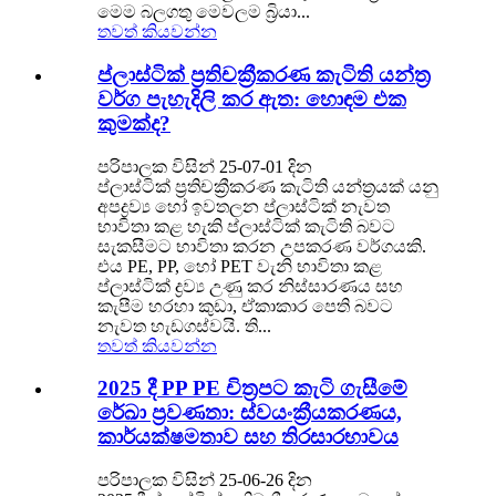
මෙම බලගතු මෙවලම බ්‍රියා...
තවත් කියවන්න
ප්ලාස්ටික් ප්‍රතිචක්‍රීකරණ කැටිති යන්ත්‍ර
වර්ග පැහැදිලි කර ඇත: හොඳම එක
කුමක්ද?
පරිපාලක විසින් 25-07-01 දින
ප්ලාස්ටික් ප්‍රතිචක්‍රීකරණ කැටිති යන්ත්‍රයක් යනු
අපද්‍රව්‍ය හෝ ඉවතලන ප්ලාස්ටික් නැවත
භාවිතා කළ හැකි ප්ලාස්ටික් කැටිති බවට
සැකසීමට භාවිතා කරන උපකරණ වර්ගයකි.
එය PE, PP, හෝ PET වැනි භාවිතා කළ
ප්ලාස්ටික් ද්‍රව්‍ය උණු කර නිස්සාරණය සහ
කැපීම හරහා කුඩා, ඒකාකාර පෙති බවට
නැවත හැඩගස්වයි. ති...
තවත් කියවන්න
2025 දී PP PE චිත්‍රපට කැටි ගැසීමේ
රේඛා ප්‍රවණතා: ස්වයංක්‍රීයකරණය,
කාර්යක්ෂමතාව සහ තිරසාරභාවය
පරිපාලක විසින් 25-06-26 දින