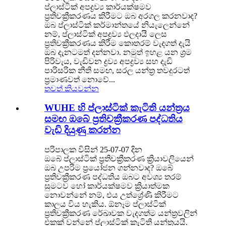
ප්ලාස්ටික් අපද්‍රව්‍ය කාර්යක්ෂමව
ප්‍රතිචක්‍රීකරණය කිරීමට ඔබ අරගල කරනවාද?
ඔබ ප්ලාස්ටික් කර්මාන්තයේ නියැලෙන්නේ
නම්, ප්ලාස්ටික් අපද්‍රව්‍ය ඵලදායී ලෙස
ප්‍රතිචක්‍රීකරණය කිරීම කොතරම් වැදගත් දැයි
ඔබ දැනටමත් දන්නවා. නමුත් ඉහළ යන ශ්‍රම
පිරිවැය, වැඩිවන ද්‍රව්‍ය අපද්‍රව්‍ය සහ දැඩි
පාරිසරික නීති සමඟ, සරල යන්ත්‍ර තවදුරටත්
ප්‍රමාණවත් නොවේ...
තවත් කියවන්න
WUHE හි ප්ලාස්ටික් කැටිති යන්ත්‍රය
සමඟ ඔබේ ප්‍රතිචක්‍රීකරණ පද්ධතිය
වැඩි දියුණු කරන්න
පරිපාලක විසින් 25-07-07 දින
ඔබේ ප්ලාස්ටික් ප්‍රතිචක්‍රීකරණ ක්‍රියාවලියෙන්
ඔබ උපරිම ප්‍රයෝජන ගන්නවාද? ඔබේ
ප්‍රතිචක්‍රීකරණ පද්ධතිය ඔබට අවශ්‍ය තරම්
සුමටව හෝ කාර්යක්ෂමව ක්‍රියාත්මක
නොවන්නේ නම්, එය උත්ශ්‍රේණි කිරීමට
කාලය විය හැකිය. ඕනෑම ප්ලාස්ටික්
ප්‍රතිචක්‍රීකරණ රේඛාවක වැදගත්ම යන්ත්‍රවලින්
එකක් වන්නේ ප්ලාස්ටික් කැටිති යන්ත්‍රයයි.