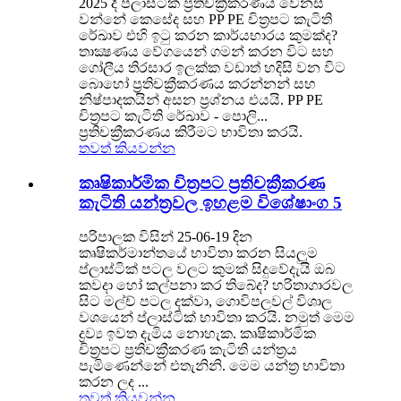
2025 දී ප්ලාස්ටික් ප්‍රතිචක්‍රීකරණය වෙනස්
වන්නේ කෙසේද සහ PP PE චිත්‍රපට කැටිති
රේඛාව එහි ඉටු කරන කාර්යභාරය කුමක්ද?
තාක්‍ෂණය වේගයෙන් ගමන් කරන විට සහ
ගෝලීය තිරසාර ඉලක්ක වඩාත් හදිසි වන විට
බොහෝ ප්‍රතිචක්‍රීකරණය කරන්නන් සහ
නිෂ්පාදකයින් අසන ප්‍රශ්නය එයයි. PP PE
චිත්‍රපට කැටිති රේඛාව - පොලි...
ප්‍රතිචක්‍රීකරණය කිරීමට භාවිතා කරයි.
තවත් කියවන්න
කෘෂිකාර්මික චිත්‍රපට ප්‍රතිචක්‍රීකරණ
කැටිති යන්ත්‍රවල ඉහළම විශේෂාංග 5
පරිපාලක විසින් 25-06-19 දින
කෘෂිකර්මාන්තයේ භාවිතා කරන සියලුම
ප්ලාස්ටික් පටල වලට කුමක් සිදුවේදැයි ඔබ
කවදා හෝ කල්පනා කර තිබේද? හරිතාගාරවල
සිට මල්ච් පටල දක්වා, ගොවිපලවල් විශාල
වශයෙන් ප්ලාස්ටික් භාවිතා කරයි. නමුත් මෙම
ද්‍රව්‍ය ඉවත දැමිය නොහැක. කෘෂිකාර්මික
චිත්‍රපට ප්‍රතිචක්‍රීකරණ කැටිති යන්ත්‍රය
පැමිණෙන්නේ එතැනිනි. මෙම යන්ත්‍ර භාවිතා
කරන ලද ...
තවත් කියවන්න