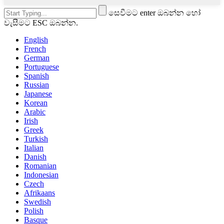
සෙවීමට enter ඔබන්න හෝ
වැසීමට ESC ඔබන්න.
English
French
German
Portuguese
Spanish
Russian
Japanese
Korean
Arabic
Irish
Greek
Turkish
Italian
Danish
Romanian
Indonesian
Czech
Afrikaans
Swedish
Polish
Basque