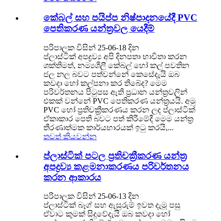
කේබල් සහ පයිප්ප නිෂ්පාදනයේදී PVC
පෙතිකරණ යන්ත්‍රවල යෙදීම්
පරිපාලක විසින් 25-06-18 දින
ප්ලාස්ටික් අපද්‍රව්‍ය අපි දිනපතා භාවිතා කරන
ශක්තිමත්, නම්‍යශීලී කේබල් හෝ කල් පවතින
ජල නල බවට පත්වන්නේ කෙසේදැයි ඔබ
කවදා හෝ කල්පනා කර තිබේද? මෙම
පරිවර්තනය පිටුපස ඇති ප්‍රධාන යන්ත්‍රවලින්
එකක් වන්නේ PVC පෙතිකරණ යන්ත්‍රයයි. අමු
PVC හෝ ප්‍රතිචක්‍රීකරණය කරන ලද ප්ලාස්ටික්
ඒකාකාර පෙති බවට පත් කිරීමේදී මෙම යන්ත්‍ර
තීරණාත්මක කාර්යභාරයක් ඉටු කරයි,...
තවත් කියවන්න
ප්ලාස්ටික් පටල ප්‍රතිචක්‍රීකරණ යන්ත්‍ර
අපද්‍රව්‍ය කළමනාකරණය පරිවර්තනය
කරන ආකාරය
පරිපාලක විසින් 25-06-13 දින
ප්ලාස්ටික් බෑග් සහ ඇසුරුම් ඉවත දැමූ පසු
ඒවාට කුමක් සිදුවේදැයි ඔබ කවදා හෝ