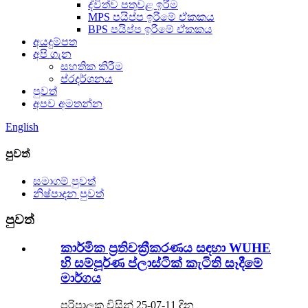
ද්විත්ව පතුවළ ඉරීම
MPS පයිප්ප ඉරීමේ ඒකකය
BPS පයිප්ප ඉරීමේ ඒකකය
අයදුම්පත
අපි ගැන
සහතික කිරීම
ප්රදර්ශනය
පුවත්
අපව අමතන්න
English
පුවත්
සමාගම් පුවත්
නිෂ්පාදන පුවත්
පුවත්
කාර්මික ප්‍රතිචක්‍රීකරණය සඳහා WUHE
හි සම්පූර්ණ ප්ලාස්ටික් කැටිති සෑදීමේ
මාර්ගය
පරිපාලක විසින් 25-07-11 දින