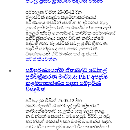
පටල ප්‍රතිචක්‍රීකරණ කැටිති විසඳුම්
පරිපාලක විසින් 25-05-12 දින
ප්ලාස්ටික් අපද්‍රව්‍ය කළමනාකරණයේ
පරිණාමය වෙමින් පවතින භූ දර්ශනය තුළ,
උසස් ප්‍රතිචක්‍රීකරණ තාක්ෂණයන් සඳහා ඇති
ඉල්ලුම කිසිදා නොතිබුණි. කාර්මික පරිමාණයේ
ප්‍රතිචක්‍රීකරණය සඳහා වඩාත් කාර්යක්ෂම
පද්ධති අතර ප්ලාස්ටික් පටල ප්‍රතිචක්‍රීකරණ
කැටිති යන්ත්‍රය ද වේ. මෙම උපකරණ
විශේෂයෙන් නිර්මාණය කර ඇත්තේ...
තවත් කියවන්න
සම්පූර්ණයෙන්ම ඒකාබද්ධ බෝතල්
ප්‍රතිචක්‍රීකරණ මාර්ගය: PET අපද්‍රව්‍ය
කළමනාකරණය සඳහා සම්පූර්ණ
විසඳුමක්
පරිපාලක විසින් 25-05-12 දින
ඔබේ ප්ලාස්ටික් බෝතල් ප්‍රතිචක්‍රීකරණ
කාර්යක්ෂමතාව සැලකිය යුතු ලෙස ඉහළ
නංවන්නේ කෙසේද, මෙහෙයුම් පිරිවැය අඩු
කරන්නේ කෙසේද සහ ඔබේ ව්‍යාපාරය සඳහා
නව වටිනාකම් ප්‍රවාහයන් විවෘත කරන්නේ