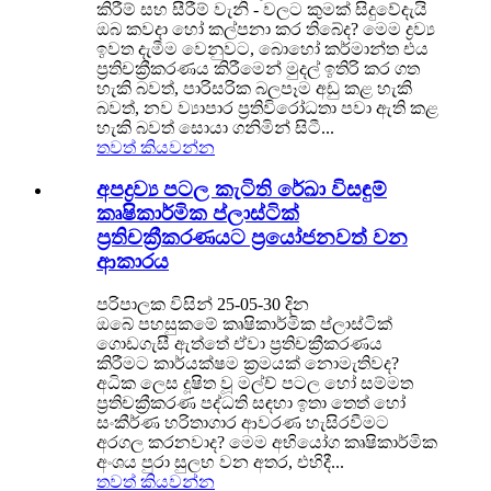
කිරීම් සහ සීරීම් වැනි - වලට කුමක් සිදුවේදැයි
ඔබ කවදා හෝ කල්පනා කර තිබේද? මෙම ද්‍රව්‍ය
ඉවත දැමීම වෙනුවට, බොහෝ කර්මාන්ත එය
ප්‍රතිචක්‍රීකරණය කිරීමෙන් මුදල් ඉතිරි කර ගත
හැකි බවත්, පාරිසරික බලපෑම අඩු කළ හැකි
බවත්, නව ව්‍යාපාර ප්‍රතිවිරෝධතා පවා ඇති කළ
හැකි බවත් සොයා ගනිමින් සිටී...
තවත් කියවන්න
අපද්‍රව්‍ය පටල කැටිති රේඛා විසඳුම්
කෘෂිකාර්මික ප්ලාස්ටික්
ප්‍රතිචක්‍රීකරණයට ප්‍රයෝජනවත් වන
ආකාරය
පරිපාලක විසින් 25-05-30 දින
ඔබේ පහසුකමේ කෘෂිකාර්මික ප්ලාස්ටික්
ගොඩගැසී ඇත්තේ ඒවා ප්‍රතිචක්‍රීකරණය
කිරීමට කාර්යක්ෂම ක්‍රමයක් නොමැතිවද?
අධික ලෙස දූෂිත වූ මල්ච් පටල හෝ සම්මත
ප්‍රතිචක්‍රීකරණ පද්ධති සඳහා ඉතා තෙත් හෝ
සංකීර්ණ හරිතාගාර ආවරණ හැසිරවීමට
අරගල කරනවාද? මෙම අභියෝග කෘෂිකාර්මික
අංශය පුරා සුලභ වන අතර, එහිදී...
තවත් කියවන්න