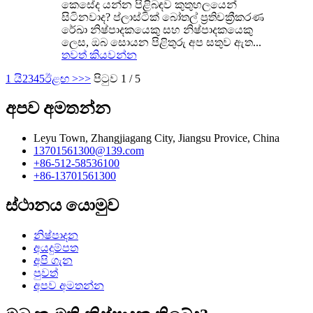
කෙසේද යන්න පිළිබඳව කුතුහලයෙන්
සිටිනවාද? ප්ලාස්ටික් බෝතල් ප්‍රතිචක්‍රීකරණ
රේඛා නිෂ්පාදකයෙකු සහ නිෂ්පාදකයෙකු
ලෙස, ඔබ සොයන පිළිතුරු අප සතුව ඇත...
තවත් කියවන්න
1 යි
2
3
4
5
ඊළඟ >
>>
පිටුව 1 / 5
අපව අමතන්න
Leyu Town, Zhangjiagang City, Jiangsu Provice, China
13701561300@139.com
+86-512-58536100
+86-13701561300
ස්ථානය යොමුව
නිෂ්පාදන
අයදුම්පත
අපි ගැන
පුවත්
අපව අමතන්න