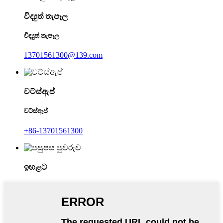
විද්‍යුත් තැපෑල
විද්‍යුත් තැපෑල
13701561300@139.com
වට්ස්ඇප්
වට්ස්ඇප්
+86-13701561300
ඉහළට