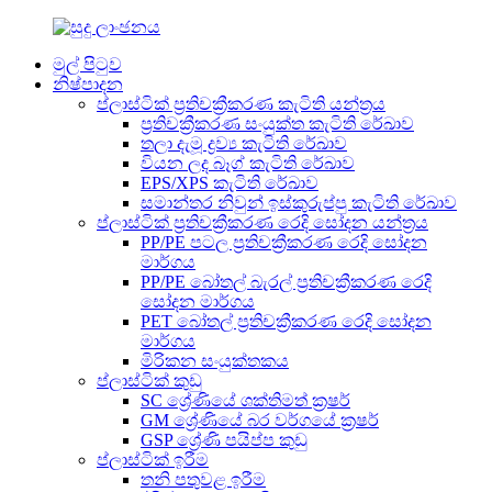
මුල් පිටුව
නිෂ්පාදන
ප්ලාස්ටික් ප්‍රතිචක්‍රීකරණ කැටිති යන්ත්‍රය
ප්‍රතිචක්‍රීකරණ සංයුක්ත කැටිති රේඛාව
තලා දැමූ ද්‍රව්‍ය කැටිති රේඛාව
වියන ලද බෑග් කැටිති රේඛාව
EPS/XPS කැටිති රේඛාව
සමාන්තර නිවුන් ඉස්කුරුප්පු කැටිති රේඛාව
ප්ලාස්ටික් ප්‍රතිචක්‍රීකරණ රෙදි සෝදන යන්ත්‍රය
PP/PE පටල ප්‍රතිචක්‍රීකරණ රෙදි සෝදන
මාර්ගය
PP/PE බෝතල් බැරල් ප්‍රතිචක්‍රීකරණ රෙදි
සෝදන මාර්ගය
PET බෝතල් ප්‍රතිචක්‍රීකරණ රෙදි සෝදන
මාර්ගය
මිරිකන සංයුක්තකය
ප්ලාස්ටික් කුඩු
SC ශ්‍රේණියේ ශක්තිමත් ක්‍රෂර්
GM ශ්‍රේණියේ බර වර්ගයේ ක්‍රෂර්
GSP ශ්‍රේණි පයිප්ප කුඩු
ප්ලාස්ටික් ඉරීම
තනි පතුවළ ඉරීම