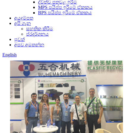
ද්විත්ව පතුවළ ඉරීම
MPS පයිප්ප ඉරීමේ ඒකකය
BPS පයිප්ප ඉරීමේ ඒකකය
අයදුම්පත
අපි ගැන
සහතික කිරීම
ප්රදර්ශනය
පුවත්
අපව අමතන්න
English