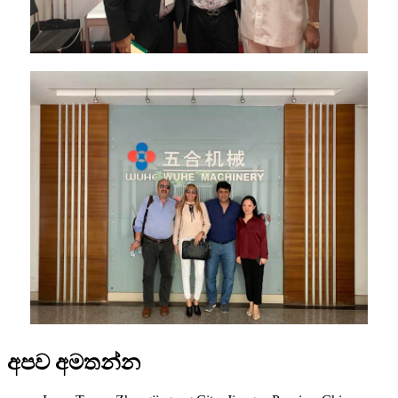
අපව අමතන්න