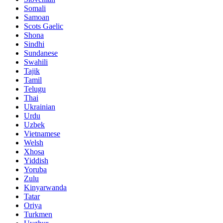
Somali
Samoan
Scots Gaelic
Shona
Sindhi
Sundanese
Swahili
Tajik
Tamil
Telugu
Thai
Ukrainian
Urdu
Uzbek
Vietnamese
Welsh
Xhosa
Yiddish
Yoruba
Zulu
Kinyarwanda
Tatar
Oriya
Turkmen