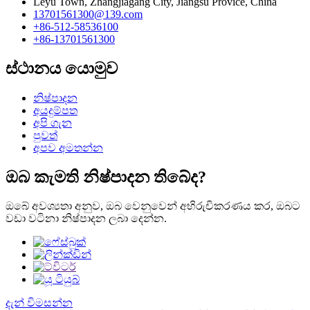
Leyu Town, Zhangjiagang City, Jiangsu Provice, China
13701561300@139.com
+86-512-58536100
+86-13701561300
ස්ථානය යොමුව
නිෂ්පාදන
අයදුම්පත
අපි ගැන
පුවත්
අපව අමතන්න
ඔබ කැමති නිෂ්පාදන තිබේද?
ඔබේ අවශ්‍යතා අනුව, ඔබ වෙනුවෙන් අභිරුචිකරණය කර, ඔබට
වඩා වටිනා නිෂ්පාදන ලබා දෙන්න.
දැන් විමසන්න