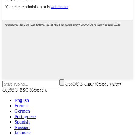
සෙවීමට enter ඔබන්න හෝ
වැසීමට ESC ඔබන්න.
English
French
German
Portuguese
Spanish
Russian
Japanese