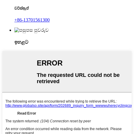
වට්ස්ඇප්
+86-13701561300
ඉහළට