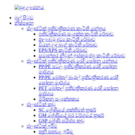
මුල් පිටුව
නිෂ්පාදන
ප්ලාස්ටික් ප්‍රතිචක්‍රීකරණ කැටිති යන්ත්‍රය
ප්‍රතිචක්‍රීකරණ සංයුක්ත කැටිති රේඛාව
තලා දැමූ ද්‍රව්‍ය කැටිති රේඛාව
වියන ලද බෑග් කැටිති රේඛාව
EPS/XPS කැටිති රේඛාව
සමාන්තර නිවුන් ඉස්කුරුප්පු කැටිති රේඛාව
ප්ලාස්ටික් ප්‍රතිචක්‍රීකරණ රෙදි සෝදන යන්ත්‍රය
PP/PE පටල ප්‍රතිචක්‍රීකරණ රෙදි සෝදන
මාර්ගය
PP/PE බෝතල් බැරල් ප්‍රතිචක්‍රීකරණ රෙදි
සෝදන මාර්ගය
PET බෝතල් ප්‍රතිචක්‍රීකරණ රෙදි සෝදන
මාර්ගය
මිරිකන සංයුක්තකය
ප්ලාස්ටික් කුඩු
SC ශ්‍රේණියේ ශක්තිමත් ක්‍රෂර්
GM ශ්‍රේණියේ බර වර්ගයේ ක්‍රෂර්
GSP ශ්‍රේණි පයිප්ප කුඩු
ප්ලාස්ටික් ඉරීම
තනි පතුවළ ඉරීම