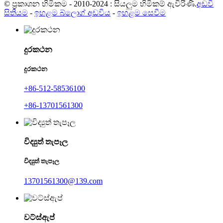
© ප්‍රකාශන හිමිකම - 2010-2024 : සියලුම හිමිකම් ඇවිරිණි.
අඩවි
සිතියම
-
ඉහළම බ්ලොග් අඩවිය
-
ඉහළම සෙවීම
දුරකථන
දුරකථන
+86-512-58536100
+86-13701561300
විද්‍යුත් තැපෑල
විද්‍යුත් තැපෑල
13701561300@139.com
වට්ස්ඇප්